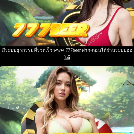
มีระบบธุรกรรมที่รวดเร็ว www 777beer ฝาก-ถอนได้ผ่านระบบออ
โต้