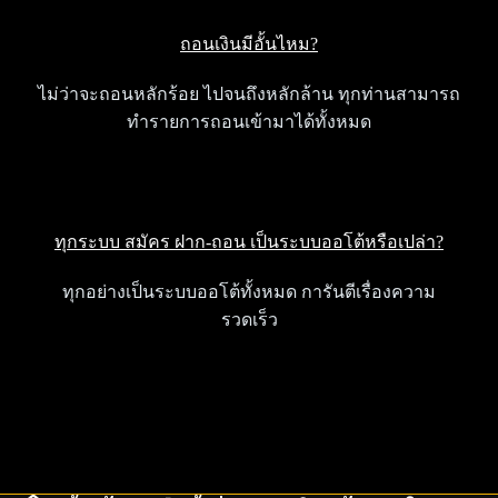
ถอนเงินมีอั้นไหม?
ไม่ว่าจะถอนหลักร้อย ไปจนถึงหลักล้าน ทุกท่านสามารถ
ทำรายการถอนเข้ามาได้ทั้งหมด
ทุกระบบ สมัคร ฝาก-ถอน เป็นระบบออโต้หรือเปล่า?
ทุกอย่างเป็นระบบออโต้ทั้งหมด การันตีเรื่องความ
รวดเร็ว