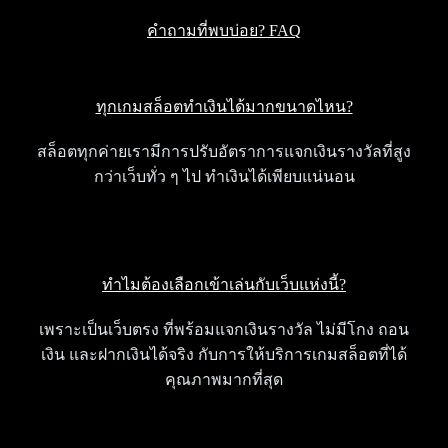
คำถามที่พบบ่อย? FAQ
ทุกเกมสล็อตทำเงินได้มากขนาดไหน?
สล็อตทุกค่ายเรามีการปรับอัตราการแจกเงินรางวัลที่สูง
กว่าเว็บทั่ว ๆ ไป ทำเงินได้เพียบแน่นอน
ทำไมต้องเลือกเข้าเล่นกับเว็บแห่งนี้?
เพราะเป็นเว็บตรง ที่พร้อมแจกเงินรางวัล ไม่มีโกง ถอน
เงิน และฝากเงินได้จริง กับการให้บริการเกมสล็อตที่ได้
คุณภาพมากที่สุด