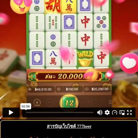
สารบัญเว็บไซต์
777beer