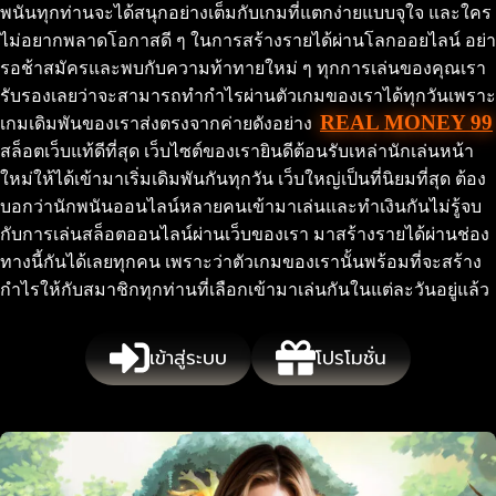
พนันทุกท่านจะได้สนุกอย่างเต็มกับเกมที่แตกง่ายแบบจุใจ และใคร
ไม่อยากพลาดโอกาสดี ๆ ในการสร้างรายได้ผ่านโลกออยไลน์ อย่า
รอช้าสมัครและพบกับความท้าทายใหม่ ๆ ทุกการเล่นของคุณเรา
รับรองเลยว่าจะสามารถทำกำไรผ่านตัวเกมของเราได้ทุกวันเพราะ
REAL MONEY 99
เกมเดิมพันของเราส่งตรงจากค่ายดังอย่าง
สล็อตเว็บแท้ดีที่สุด เว็บไซต์ของเรายินดีต้อนรับเหล่านักเล่นหน้า
ใหม่ให้ได้เข้ามาเริ่มเดิมพันกันทุกวัน เว็บใหญ่เป็นที่นิยมที่สุด ต้อง
บอกว่านักพนันออนไลน์หลายคนเข้ามาเล่นและทำเงินกันไม่รู้จบ
กับการเล่นสล็อตออนไลน์ผ่านเว็บของเรา
มาสร้างรายได้ผ่านช่อง
ทางนี้กันได้เลยทุกคน เพราะว่าตัวเกมของเรานั้นพร้อมที่จะสร้าง
กำไรให้กับสมาชิกทุกท่านที่เลือกเข้ามาเล่นกันในแต่ละวันอยู่แล้ว
เข้าสู่ระบบ
โปรโมชั่น