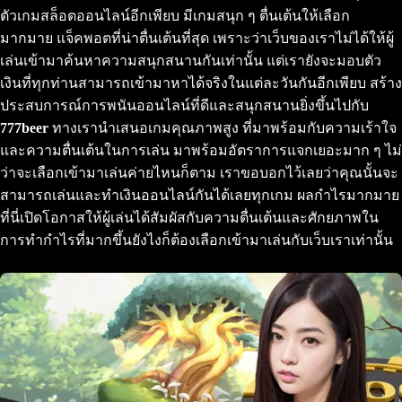
ตัวเกมสล็อตออนไลน์อีกเพียบ มีเกมสนุก ๆ ตื่นเต้นให้เลือก
มากมาย แจ็คพอตที่น่าตื่นเต้นที่สุด เพราะว่าเว็บของเราไม่ได้ให้ผู้
เล่นเข้ามาค้นหาความสนุกสนานกันเท่านั้น แต่เรายังจะมอบตัว
เงินที่ทุกท่านสามารถเข้ามาหาได้จริงในแต่ละวันกันอีกเพียบ สร้าง
ประสบการณ์การพนันออนไลน์ที่ดีและสนุกสนานยิ่งขึ้นไปกับ
777beer
ทางเรานำเสนอเกมคุณภาพสูง ที่มาพร้อมกับความเร้าใจ
และความตื่นเต้นในการเล่น มาพร้อมอัตราการแจกเยอะมาก ๆ ไม่
ว่าจะเลือกเข้ามาเล่นค่ายไหนก็ตาม เราขอบอกไว้เลยว่าคุณนั้นจะ
สามารถเล่นและทำเงินออนไลน์กันได้เลยทุกเกม ผลกำไรมากมาย
ที่นี่เปิดโอกาสให้ผู้เล่นได้สัมผัสกับความตื่นเต้นและศักยภาพใน
การทำกำไรที่มากขึ้นยังไงก็ต้องเลือกเข้ามาเล่นกับเว็บเราเท่านั้น